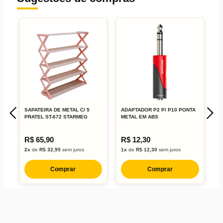
SAPATEIRA DE METAL C/ 5
ADAPTADOR P2 P/ P10 PONTA
B
PRATEL ST-672 STARMEG
METAL EM ABS
P
L
R$ 65,90
R$ 12,30
R
2x
de
R$ 32,95
sem juros
1x
de
R$ 12,30
sem juros
1
Comprar
Comprar