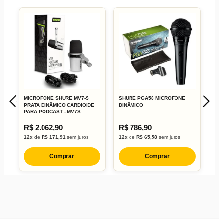
MICROFONE SHURE MV7-S
SHURE PGA58 MICROFONE
G
PRATA DINÂMICO CARDIOIDE
DINÂMICO
R
PARA PODCAST - MV7S
R$ 2.062,90
R$ 786,90
R
12x
de
R$ 171,91
sem juros
12x
de
R$ 65,58
sem juros
7
Comprar
Comprar