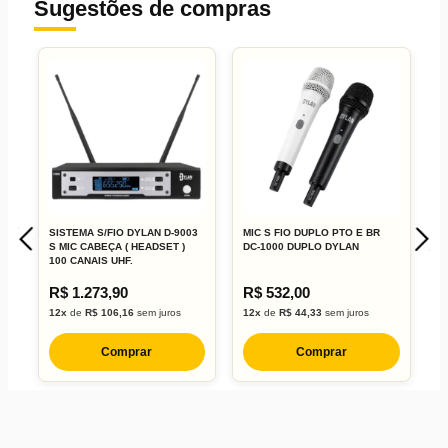
Sugestões de compras
SISTEMA S/FIO DYLAN D-9003
MIC S FIO DUPLO PTO E BR
M
S MIC CABEÇA ( HEADSET )
DC-1000 DUPLO DYLAN
T
100 CANAIS UHF.
R$ 1.273,90
R$ 532,00
R
12x
de
R$ 106,16
sem juros
12x
de
R$ 44,33
sem juros
1
Comprar
Comprar