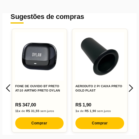
Sugestões de compras
FONE DE OUVIDO BT PRETO
AERODUTO 2 P/ CAIXA PRETO
A
AT-10 AIRTWO PRETO DYLAN
GOLD PLAST
A
A
R$ 347,00
R$ 1,90
R
11x
de
R$ 31,55
sem juros
1x
de
R$ 1,90
sem juros
7
Comprar
Comprar