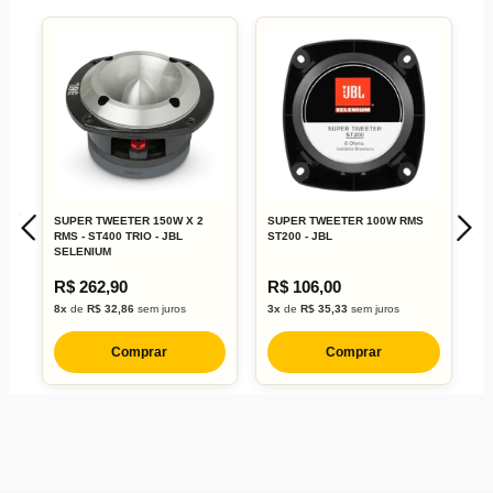
SUPER TWEETER 150W X 2
SUPER TWEETER 100W RMS
A
RMS - ST400 TRIO - JBL
ST200 - JBL
1
SELENIUM
R$ 262,90
R$ 106,00
R
8x
de
R$ 32,86
sem juros
3x
de
R$ 35,33
sem juros
1
Comprar
Comprar