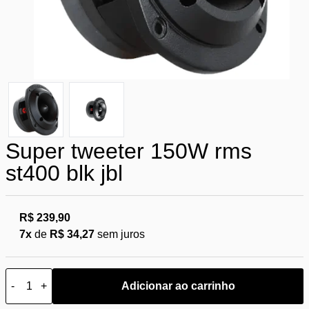
Super tweeter 150W rms
st400 blk jbl
R$ 239,90
7x
de
R$ 34,27
sem juros
-
+
Adicionar ao carrinho