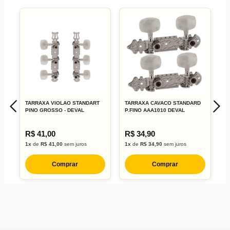
TARRAXA VIOLAO STANDART
TARRAXA CAVACO STANDARD
T
PINO GROSSO - DEVAL
P.FINO AAA1010 DEVAL
P
R$ 41,00
R$ 34,90
R
1x
de
R$ 41,00
sem juros
1x
de
R$ 34,90
sem juros
1
Comprar
Comprar