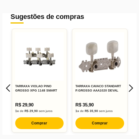
Sugestões de compras
TARRAXA VIOLAO PINO
TARRAXA CAVACO STANDART
T
GROSSO XPG 1148 SMART
P.GROSSO AAA1020 DEVAL
B
R$ 29,90
R$ 35,90
R
1x
de
R$ 29,90
sem juros
1x
de
R$ 35,90
sem juros
2
Comprar
Comprar