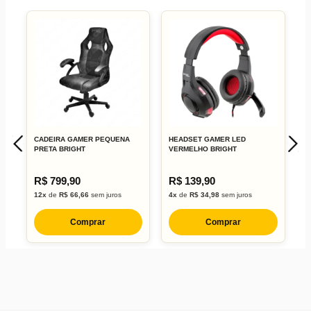
CADEIRA GAMER PEQUENA
HEADSET GAMER LED
M
PRETA BRIGHT
VERMELHO BRIGHT
B
R$ 799,90
R$ 139,90
R
12x
de
R$ 66,66
sem juros
4x
de
R$ 34,98
sem juros
1
Comprar
Comprar