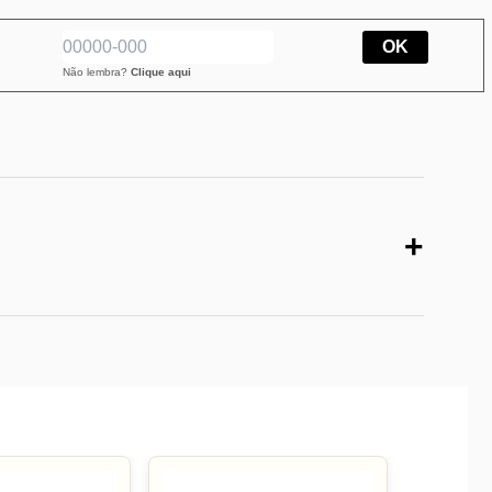
OK
Não lembra?
Clique aqui
+