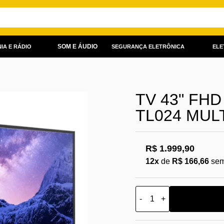
SOM E ÁUDIO
IA E RÁDIO
SEGURANÇA ELETRÔNICA
ELE
TV 43" FH
TL024 MUL
R$ 1.999,90
12x
de
R$ 166,66
sem
-
+