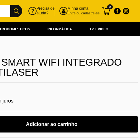
0
Precisa de
Minha conta
?
ajuda?
Entre ou cadastre-se
TRODOMÉSTICOS
INFORMÁTICA
TV E VIDEO
D SMART WIFI INTEGRADO
TILASER
 juros
Adicionar ao carrinho