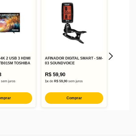
 4K 2 USB 3 HDMI
AFINADOR DIGITAL SMART - SM-
 TB015M TOSHIBA
03 SOUNDVOICE
8
R$ 59,90
sem juros
1x
de
R$ 59,90
sem juros
mprar
Comprar