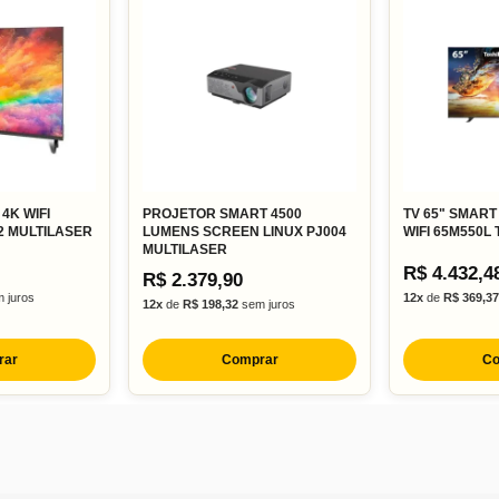
4K WIFI
PROJETOR SMART 4500
TV 65" SMART
2 MULTILASER
LUMENS SCREEN LINUX PJ004
WIFI 65M550L
MULTILASER
R$ 4.432,4
R$ 2.379,90
 juros
12x
de
R$ 369,37
12x
de
R$ 198,32
sem juros
rar
Comprar
Co