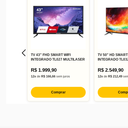
Resolução Full HD (1920 x 1080)
Smart TV
Wi-Fi integrado
HDMI e USB
TV 43" FHD SMART WIFI
TV 50" HD SMART 
INTEGRADO TL027 MULTILASER
INTEGRADO TL03
R$ 1.999,90
R$ 2.549,90
12x
de
R$ 166,66
sem juros
12x
de
R$ 212,49
sem
Comprar
Comp