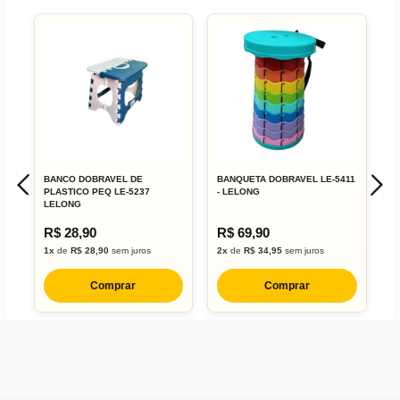
BANCO DOBRAVEL DE
BANQUETA DOBRAVEL LE-5411
C
PLASTICO PEQ LE-5237
- LELONG
6
LELONG
R$ 28,90
R$ 69,90
R
1x
de
R$ 28,90
sem juros
2x
de
R$ 34,95
sem juros
1
Comprar
Comprar