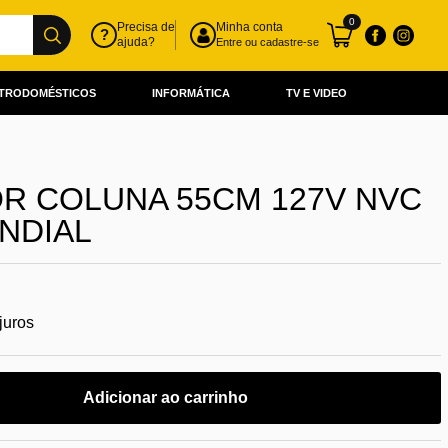
0
Precisa de
Minha conta
?
ajuda?
Entre ou cadastre-se
TRODOMÉSTICOS
INFORMÁTICA
TV E VIDEO
R COLUNA 55CM 127V NVC
NDIAL
juros
Adicionar ao carrinho