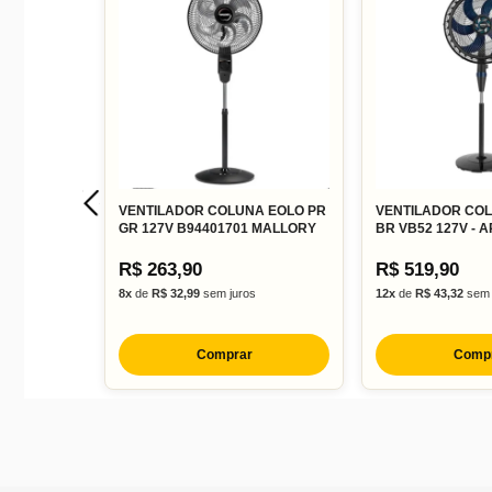
VENTILADOR COLUNA EOLO PR
VENTILADOR COL
GR 127V B94401701 MALLORY
BR VB52 127V - 
R$ 263,90
R$ 519,90
8x
de
R$ 32,99
sem juros
12x
de
R$ 43,32
sem 
Comprar
Comp