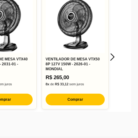
DE MESA VTX40
VENTILADOR DE MESA VTX50
 2031-01 -
8P 127V 150W - 2026-01 -
MONDIAL
R$ 265,00
m juros
8x
de
R$ 33,12
sem juros
mprar
Comprar