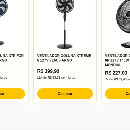
UNA XTR FOR
VENTILADOR COLUNA XTREME
VENTILADOR 
ARNO
6 127V VE6C - ARNO
8P 127V 140W -
MONDIAL
R$ 399,90
R$ 227,00
juros
12x
de
R$ 33,32
sem juros
7x
de
R$ 32,43
se
rar
Comprar
Co