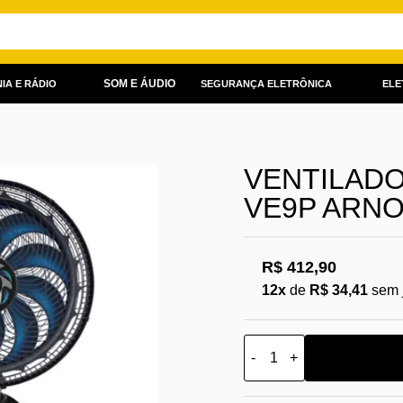
SOM E ÁUDIO
IA E RÁDIO
SEGURANÇA ELETRÔNICA
ELE
VENTILADO
VE9P ARN
R$ 412,90
12x
de
R$ 34,41
sem 
-
+