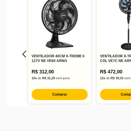
VENTILADOR 40CM X-TREME 6
VENTILADOR X-T
127V NE VE60 ARNO
COL VE7C NE AR
R$ 312,00
R$ 472,00
10x
de
R$ 31,20
sem juros
12x
de
R$ 39,33
sem 
Comprar
Comp