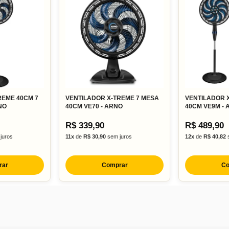
REME 40CM 7
VENTILADOR X-TREME 7 MESA
VENTILADOR X
NO
40CM VE70 - ARNO
40CM VE9M -
R$ 339,90
R$ 489,90
juros
11x
de
R$ 30,90
sem juros
12x
de
R$ 40,82
s
rar
Comprar
Co