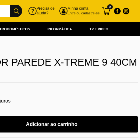
0
Precisa de
Minha conta
?
ajuda?
Entre ou cadastre-se
TRODOMÉSTICOS
INFORMÁTICA
TV E VIDEO
R PAREDE X-TREME 9 40CM
O
juros
Adicionar ao carrinho