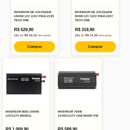
INVERSOR DE VOLTAGEM
INVERSOR DE VOLTAGEM
1000W 12V 110V PW-E-2195
500W 12V 110V PW-E-2207
TECH ONE
TECH ONE
R$ 529,90
R$ 319,90
12x
de
R$ 44,16
sem juros
10x
de
R$ 31,99
sem juros
Comprar
Comprar
INVERSOR MOD 1000W
INVERSOR 750W
12V/127V MSW111
12VDC/127V USB MODIF PW
R$ 1.009,90
R$ 589,90