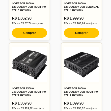
INVERSOR 1000W
INVERSOR 1000W
12VDC/127V USB MODIF PW
12VDC/127V USB SENOIDAL
67210 HAYONIK
67214 HAYONIK
R$ 1.052,90
R$ 1.999,90
12x
de
R$ 87,74
sem juros
12x
de
R$ 166,66
sem juros
Comprar
Comprar
INVERSOR 1500W
INVERSOR 2000W
24VDC/127V USB MODIF PW
12VDC/127V USB MODIF PW
67222 HAYONIK
67212 HAYONIK
R$ 1.359,90
R$ 1.899,90
12x
de
R$ 113,32
sem juros
12x
de
R$ 158,32
sem juros