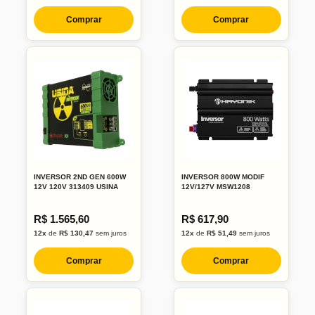
Comprar
Comprar
INVERSOR 2ND GEN 600W
INVERSOR 800W MODIF
12V 120V 313409 USINA
12V/127V MSW1208
R$ 1.565,60
R$ 617,90
12x
de
R$ 130,47
sem juros
12x
de
R$ 51,49
sem juros
Comprar
Comprar